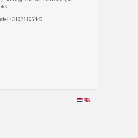
tuks
atie! +31621105449