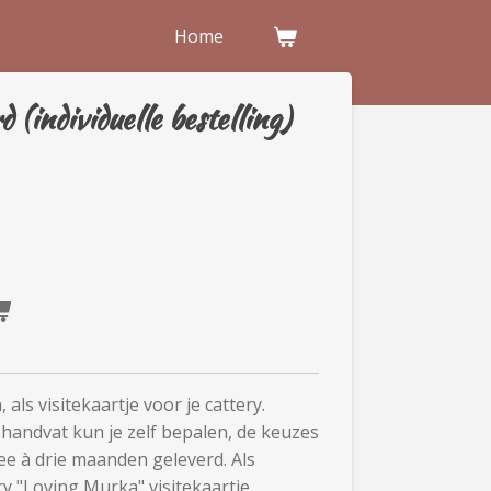
Home
d (individuelle bestelling)
 als visitekaartje voor je cattery.
 handvat kun je zelf bepalen, de keuzes
wee à drie maanden geleverd. Als
y "Loving Murka" visitekaartje.