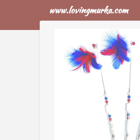
www.lovingmurka.com
Skip
to
main
content