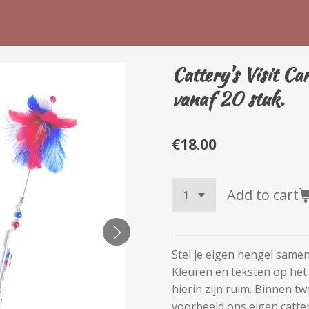
Cattery's Visit Car
vanaf 20 stuk.
€18.00
Add to cart
Stel je eigen hengel samen,
Kleuren en teksten op het
hierin zijn ruim. Binnen t
voorbeeld ons eigen catter