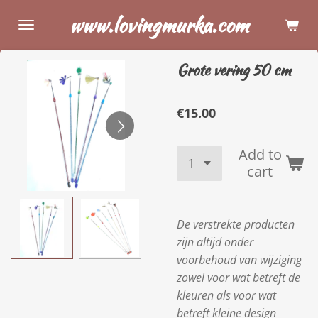
Skip
www.lovingmurka.com
to
main
Grote vering 50 cm
content
€15.00
Add to
cart
De verstrekte producten
zijn altijd onder
voorbehoud van wijziging
zowel voor wat betreft de
kleuren als voor wat
betreft kleine design