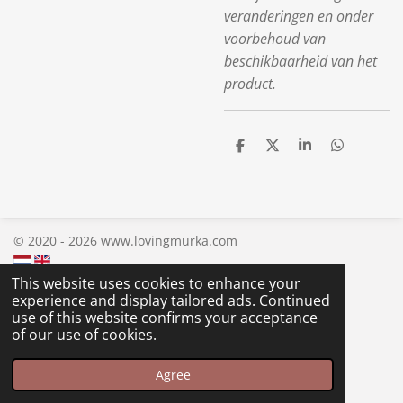
veranderingen en onder
voorbehoud van
beschikbaarheid van het
product.
S
S
S
S
h
h
h
h
a
a
a
a
r
r
r
r
e
e
e
e
© 2020 - 2026 www.lovingmurka.com
This website uses cookies to enhance your
experience and display tailored ads. Continued
use of this website confirms your acceptance
of our use of cookies.
Agree