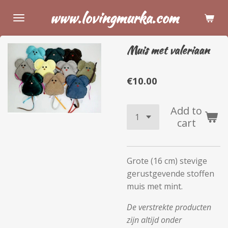
Skip
www.lovingmurka.com
to
main
Muis met valeriaan
content
€10.00
Add to
cart
Grote (16 cm) stevige
gerustgevende stoffen
muis met mint.
De verstrekte producten
zijn altijd onder