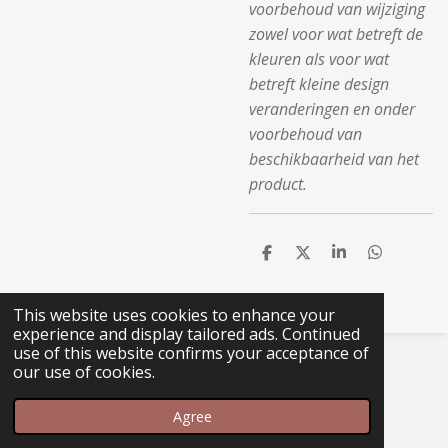
voorbehoud van wijziging
zowel voor wat betreft de
kleuren als voor wat
betreft kleine design
veranderingen en onder
voorbehoud van
beschikbaarheid van het
product.
S
S
S
S
h
h
h
h
a
a
a
a
r
r
r
r
This website uses cookies to enhance your
e
e
e
e
experience and display tailored ads. Continued
use of this website confirms your acceptance of
© 2020 - 2026 www.lovingmurka.com
our use of cookies.
Agree